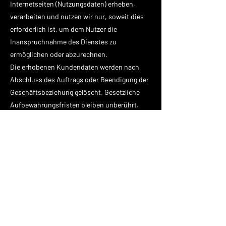
Internetseiten (Nutzungsdaten) erheben,
verarbeiten und nutzen wir nur, soweit dies
erforderlich ist, um dem Nutzer die
Inanspruchnahme des Dienstes zu
ermöglichen oder abzurechnen.
Die erhobenen Kundendaten werden nach
Abschluss des Auftrags oder Beendigung der
Geschäftsbeziehung gelöscht. Gesetzliche
Aufbewahrungsfristen bleiben unberührt.
3. SOZIALE MEDIEN
Facebook-Plugins (Like & Share-Button)
Auf unseren Seiten sind Plugins des sozialen
Netzwerks Facebook, Anbieter Facebook Inc.,
1 Hacker Way, Menlo Park, California 94025,
USA, integriert. Die Facebook-Plugins
erkennen Sie an dem Facebook-Logo oder
dem „Like-Button“ („Gefällt mir“) auf unserer